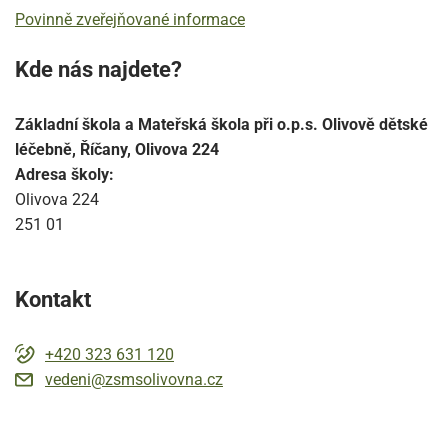
Povinně zveřejňované informace
Kde nás najdete?
Základní škola a Mateřská škola při o.p.s. Olivově dětské
léčebně, Říčany, Olivova 224
Adresa školy:
Olivova 224
251 01
Kontakt
+420 323 631 120
vedeni@zsmsolivovna.cz