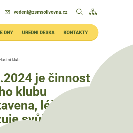
vedeni@zsmsolivovna.cz
É DNY
ÚŘEDNÍ DESKA
KONTAKTY
lastní klub
.2024 je činnost
ho klubu
avena, léčebna
uje svůj vlastní