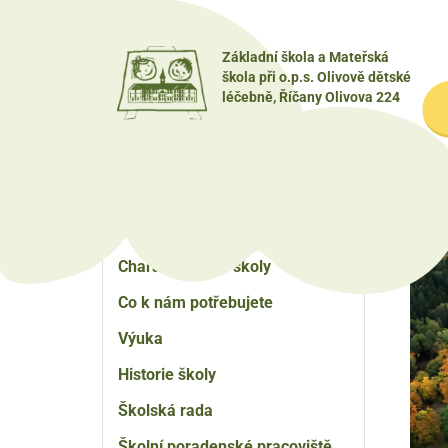
Přejít
k
Základní škola a Mateřská
hlavnímu
škola při o.p.s. Olivově dětské
obsahu
M
léčebně, Říčany Olivova 224
n
Základní
Základní škola
Úvod
škola
Od 
Aktuality
Charakteristika školy
Co k nám potřebujete
Výuka
Historie školy
Školská rada
Školní poradenské pracoviště