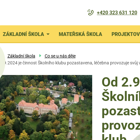
+420 323 631 120
enu
ZÁKLADNÍ ŠKOLA
MATEŘSKÁ ŠKOLA
PROJEKTOV
avigace
Základní škola
Co se u nás děje
2.9.2024 je činnost Školního klubu pozastavena, léčebna provozuje svůj v
Od 2.9
Školní
pozast
provoz
klub