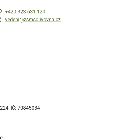
+420 323 631 120
vedeni@zsmsolivovna.cz
a 224, IČ: 70845034
ce