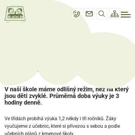
Menu
Přejít
Základní škola
navigace
k
Mateřská škola
hlavnímu
obsahu
Projektové dny
Úřední deska
Úvod
Základní škola
Charakteristika školy
Kontakty
Charakteristika školy
V naší škole máme odlišný režim, než na který
jsou děti zvyklé. Průměrná doba výuky je 3
hodiny denně.
Ve třídách probíhá výuka 1,2 někdy i tří ročníků. Žáky
vyučujeme z učebnic, které si přivezou s sebou a podle
učebních plánů z kmenové školy.