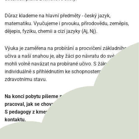
Důraz klademe na hlavní předměty - český jazyk,
matematiku. Vyučujeme i prvouku, přírodovědu, zeměpis,
dějepis, fyziku, chemii a cizí jazyky (Aj, Nj).
Výuka je zaměřena na probírání a procvičení základního
učiva a naší snahou je, aby žáci po návratu do své školy
mohli volně navázat na probírané učivo. S žáky pracujeme
individuálně s přihlédnutím ke schopnostem a aktuálnímu
zdravotnímu stavu.
Na konci pobytu píšeme na každého žáka hodnocení, jak
pracoval, jak se choval a které učivo jsme s ním probrali.
S pedagogy z kmenových škol jsme během pobytu v
kontaktu.