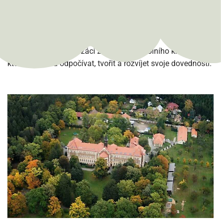
Doba pobytu v naší léčebně není vyznačována
v kmenových školách jako zameškaná
docházka
.
Ve volném čase jsou žáci zařazeni do školního klubu, ve
kterém mohou odpočívat, tvořit a rozvíjet svoje dovednosti.