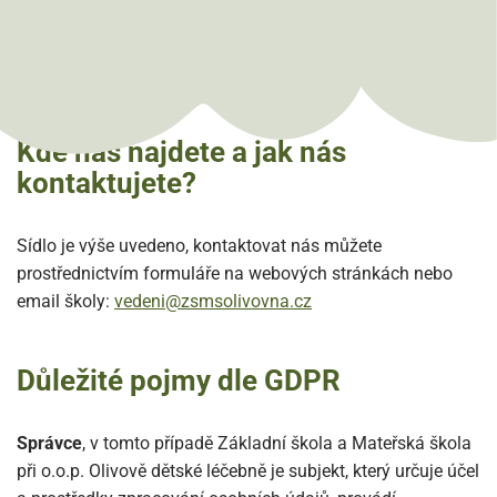
70845034, Olivova 224, Říčany, Česko. Správce je také
vlastníkem a provozovatelem domény
„
www.zsmsolivovna.cz
“.
Kde nás najdete a jak nás
kontaktujete?
Sídlo je výše uvedeno, kontaktovat nás můžete
prostřednictvím formuláře na webových stránkách nebo
email školy:
vedeni@zsmsolivovna.cz
Důležité pojmy dle GDPR
Správce
, v tomto případě Základní škola a Mateřská škola
při o.o.p. Olivově dětské léčebně je subjekt, který určuje účel