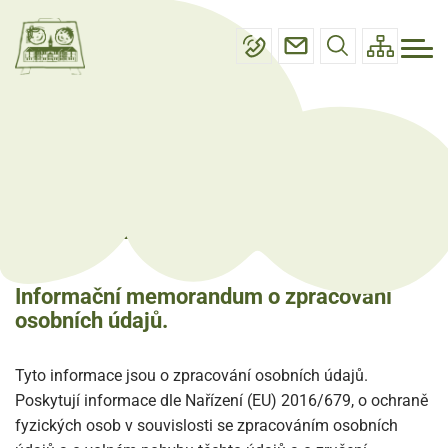
Menu
Přejít
Základní škola
navigace
k
Mateřská škola
hlavnímu
obsahu
Projektové dny
Úřední deska
Úvod
Základní škola
Ochrana osobních údajů
Kontakty
Ochrana osobních údajů
Informační memorandum o zpracování
osobních údajů.
Tyto informace jsou o zpracování osobních údajů.
Poskytují informace dle Nařízení (EU) 2016/679, o ochraně
fyzických osob v souvislosti se zpracováním osobních