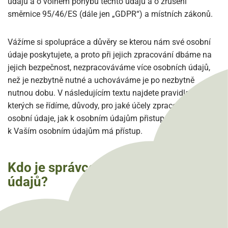
údajů a o volném pohybu těchto údajů a o zrušení
směrnice 95/46/ES (dále jen „GDPR“) a místních zákonů.
Vážíme si spolupráce a důvěry se kterou nám své osobní
údaje poskytujete, a proto při jejich zpracování dbáme na
jejich bezpečnost, nezpracováváme více osobních údajů,
než je nezbytně nutné a uchováváme je po nezbytně
nutnou dobu. V následujícím textu najdete pravidla, podle
kterých se řídíme, důvody, pro jaké účely zpracováváme
osobní údaje, jak k osobním údajům přistupujeme a kdo
k Vaším osobním údajům má přístup.
Kdo je správcem Vašich osobních
údajů?
Správcem Vaším osobních údajů je Základní škola a
Mateřská škola při o.o.p. Olivově dětské léčebně, IČ: