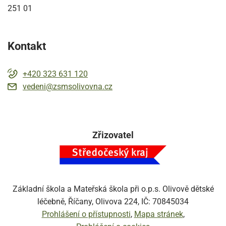
251 01
Kontakt
+420 323 631 120
vedeni@zsmsolivovna.cz
Zřizovatel
Základní škola a Mateřská škola při o.p.s. Olivově dětské
léčebně, Říčany, Olivova 224, IČ: 70845034
Prohlášení o přístupnosti
Mapa stránek