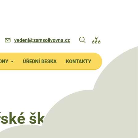
vedeni@zsmsolivovna.cz
DNY
ÚŘEDNÍ DESKA
KONTAKTY
řské školy