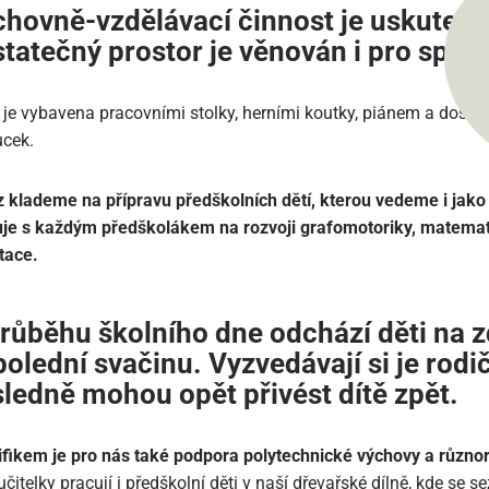
hovně-vzdělávací činnost je uskutečň
tatečný prostor je věnován i pro spontá
 je vybavena pracovními stolky, herními koutky, piánem a dost
cek.
 klademe na přípravu předškolních dětí, kterou vedeme i jako 
je s každým předškolákem na rozvoji grafomotoriky, matematic
tace.
růběhu školního dne odchází děti na z
olední svačinu. Vyzvedávají si je rodi
ledně mohou opět přivést dítě zpět.
fikem je pro nás také podpora polytechnické výchovy a různo
učitelky pracují i předškolní děti v naší dřevařské dílně, kde se 