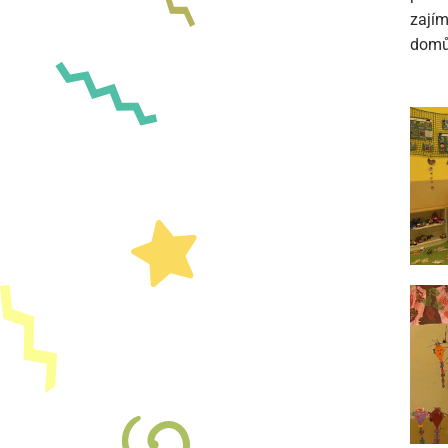
zajím
domů