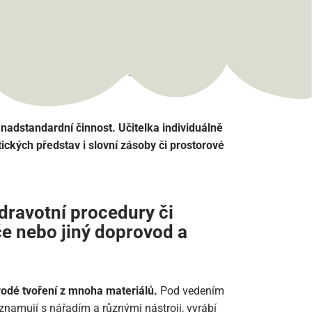
ována ve všech aktivitách,
nní hry dětí či relaxaci.
atečným množstvím hraček i didaktických
nadstandardní činnost. Učitelka individuálně
kých představ i slovní zásoby či prostorové
dravotní procedury či
če nebo jiný doprovod a
rodé tvoření z mnoha materiálů.
Pod vedením
seznamují s nářadím a různými nástroji, vyrábí