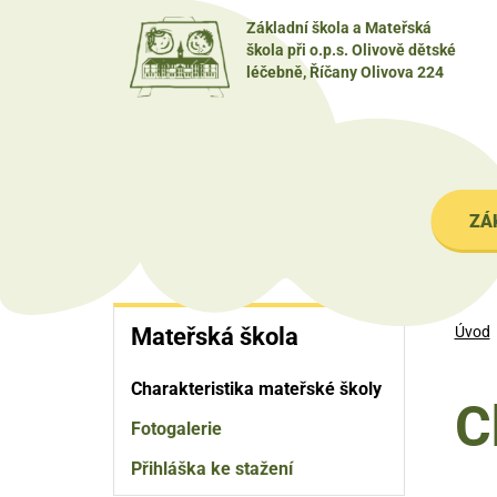
Přejít
Základní škola a Mateřská
k
škola při o.p.s. Olivově dětské
hlavnímu
léčebně, Říčany Olivova 224
obsahu
Me
ZÁ
na
Mateřská
Mateřská škola
Úvod
škola
Charakteristika mateřské školy
C
Fotogalerie
Přihláška ke stažení