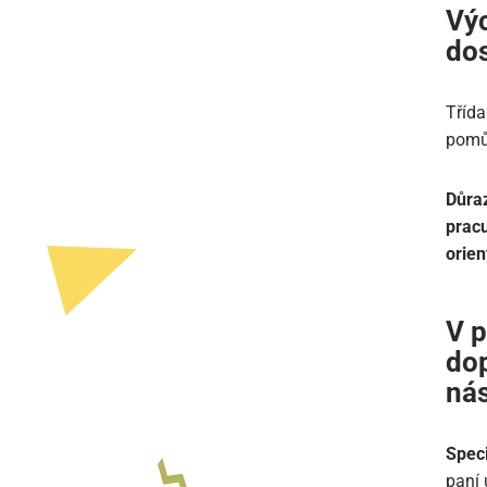
Výc
dos
Třída
pomů
Důraz
pracu
orien
V p
dop
nás
Speci
paní 