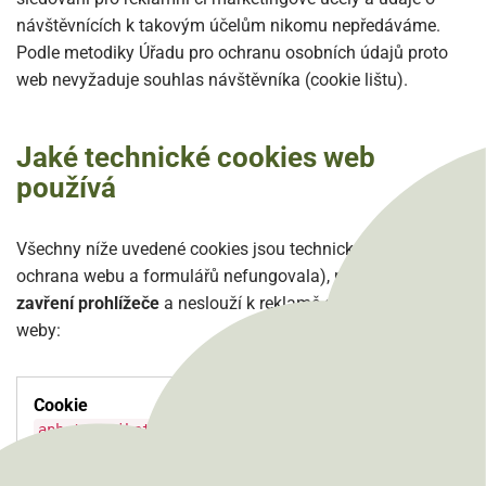
návštěvnících k takovým účelům nikomu nepředáváme.
Podle metodiky Úřadu pro ochranu osobních údajů proto
web nevyžaduje souhlas návštěvníka (cookie lištu).
Jaké technické cookies web
používá
Všechny níže uvedené cookies jsou technické (bez nich by
ochrana webu a formulářů nefungovala), platí
jen do
zavření prohlížeče
a neslouží k reklamě ani sledování mezi
weby:
,
,
apbct_antibot
apbct_cookies_test
,
apbct_timestamp
apbct_prev_referer