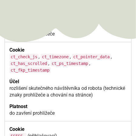
ochrana formulářů a webu proti spamovým robotům
(služba CleanTalk)
do zavření prohlížeče
,
,
,
ct_check_js
ct_timezone
ct_pointer_data
,
,
ct_has_scrolled
ct_ps_timestamp
ct_fkp_timestamp
rozlišení skutečného návštěvníka od robota (technické
znaky prohlížeče a chování na stránce)
do zavření prohlížeče
(přihlašovací)