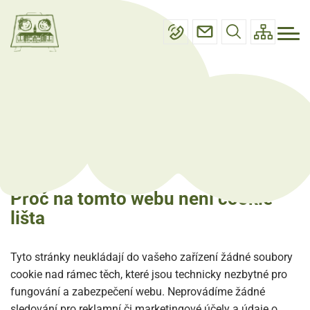
Menu
Přejít
Základní škola
navigace
k
Mateřská škola
hlavnímu
obsahu
Projektové dny
Úvod
Cookies a ochrana soukromí na tomto webu
Úřední deska
Cookies a ochrana soukromí
Kontakty
na tomto webu
Proč na tomto webu není cookie
lišta
Tyto stránky neukládají do vašeho zařízení žádné soubory
cookie nad rámec těch, které jsou technicky nezbytné pro
fungování a zabezpečení webu. Neprovádíme žádné
sledování pro reklamní či marketingové účely a údaje o