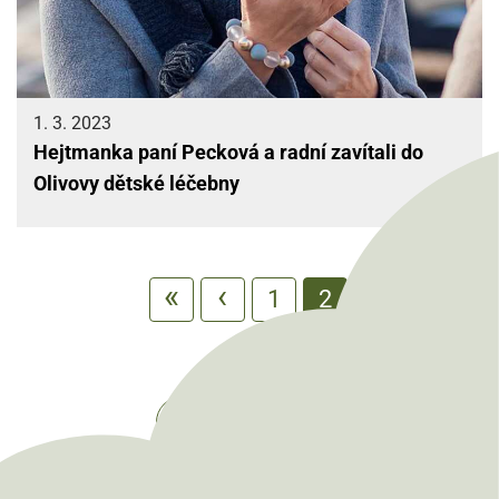
1. 3. 2023
Hejtmanka paní Pecková a radní zavítali do
Olivovy dětské léčebny
Stránkování
First page
Předchozí stránka
«
‹
Page
1
Aktuální
2
stránka
Do archivu