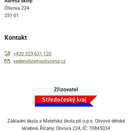
Adresa školy:
Olivova 224
251 01
Kontakt
+420 323 631 120
vedeni@zsmsolivovna.cz
Zřizovatel
Základní škola a Mateřská škola při o.p.s. Olivově dětské
léčebně, Říčany, Olivova 224, IČ: 70845034